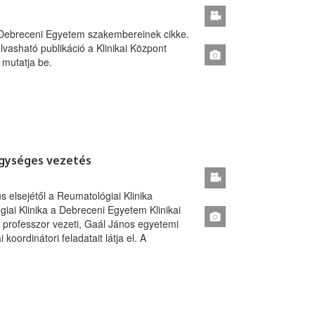
a Debreceni Egyetem szakembereinek cikke.
lvasható publikáció a Klinikai Központ
 mutatja be.
 egységes vezetés
lsejétől a Reumatológiai Klinika
ógiai Klinika a Debreceni Egyetem Klinikai
 professzor vezeti, Gaál János egyetemi
ordinátori feladatait látja el. A