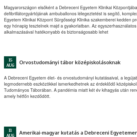
Magyarországon elsőként a Debreceni Egyetem Klinikai Központjában 
defibrillátorgyártójának ambuballonos lélegeztetést is segítő, kompl
Egyetem Klinikai Központ Sürgősségi Klinika szakemberei kedden pró
egy hónapig tesztelnek majd a gyakorlatban. Az egyszerhasználatos 
alkalmazásával hatékonyabb és biztonságosabb lehet
15
Orvostudományi tábor középiskolásoknak
AUG
A Debreceni Egyetem élet- és orvostudományi kutatásaival, a legúja
legmodernebb eszközökkel ismerkedhetnek az érdeklődő középiskol
Tudományos Táborában. A pandémia miatt két év kihagyás után ren
amely hétfőn kezdődött.
11
Amerikai-magyar kutatás a Debreceni Egyeteme
AUG