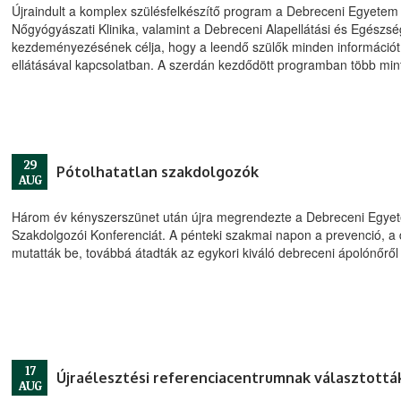
Újraindult a komplex szülésfelkészítő program a Debreceni Egyetem K
Nőgyógyászati Klinika, valamint a Debreceni Alapellátási és Egészség
kezdeményezésének célja, hogy a leendő szülők minden információt 
ellátásával kapcsolatban. A szerdán kezdődött programban több min
29
Pótolhatatlan szakdolgozók
AUG
Három év kényszerszünet után újra megrendezte a Debreceni Egyet
Szakdolgozói Konferenciát. A pénteki szakmai napon a prevenció, a d
mutatták be, továbbá átadták az egykori kiváló debreceni ápolónőről 
17
Újraélesztési referenciacentrumnak választották
AUG