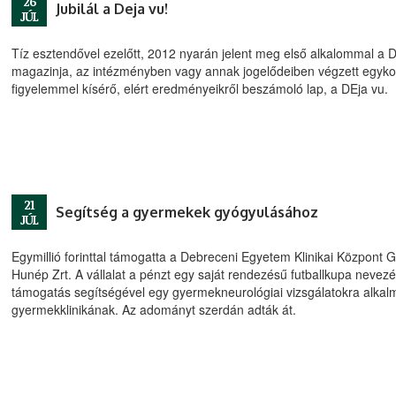
26
Jubilál a Deja vu!
JÚL
Tíz esztendővel ezelőtt, 2012 nyarán jelent meg első alkalommal a
magazinja, az intézményben vagy annak jogelődeiben végzett egykori h
figyelemmel kísérő, elért eredményeikről beszámoló lap, a DEja vu.
21
Segítség a gyermekek gyógyulásához
JÚL
Egymillió forinttal támogatta a Debreceni Egyetem Klinikai Központ 
Hunép Zrt. A vállalat a pénzt egy saját rendezésű futballkupa nevezési
támogatás segítségével egy gyermekneurológiai vizsgálatokra alkal
gyermekklinikának. Az adományt szerdán adták át.