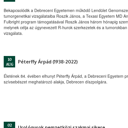
Bekapcsolódik a Debreceni Egyetemen működő Lendület Genomszer
tumorgenetikai vizsgálataiba Roszik János, a Texasi Egyetem MD A
Fulbright program támogatásával Roszik János három hónapig szemé
melynek célja az úgynevezett R-hurok szerkezetek és a tumorokban 
vizsgálata.
10
Péterffy Árpád (1938-2022)
AUG
Életének 84. évében elhunyt Péterffy Árpád, a Debreceni Egyetem p
szívsebészet meghatározó alakja, Debrecen díszpolgára.
02
Urológusok nemzetközi szakmai sikere