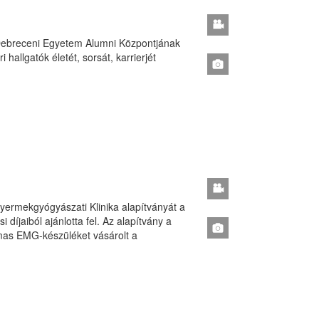
 Debreceni Egyetem Alumni Központjának
allgatók életét, sorsát, karrierjét
Gyermekgyógyászati Klinika alapítványát a
 díjaiból ajánlotta fel. Az alapítvány a
mas EMG-készüléket vásárolt a