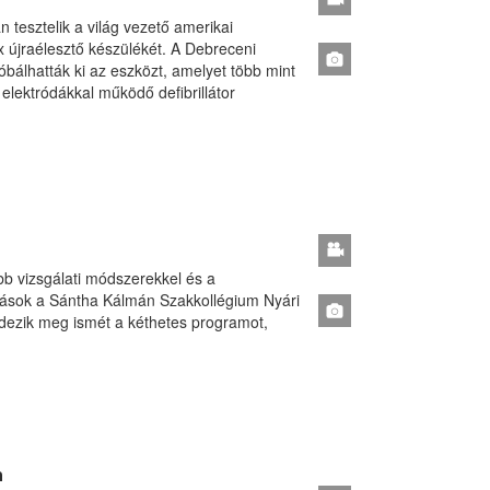
tesztelik a világ vezető amerikai
ex újraélesztő készülékét. A Debreceni
bálhatták ki az eszközt, amelyet több mint
elektródákkal működő defibrillátor
bb vizsgálati módszerekkel és a
ások a Sántha Kálmán Szakkollégium Nyári
dezik meg ismét a kéthetes programot,
n