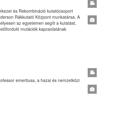
kezet és Rekombináció kutatócsoport
nderson Rákkutató Központ munkatársa. A
lyesen az egyetemen segíti a kutatást,
előforduló mutációk kapcsolatának
rofessor emeritusa, a hazai és nemzetközi