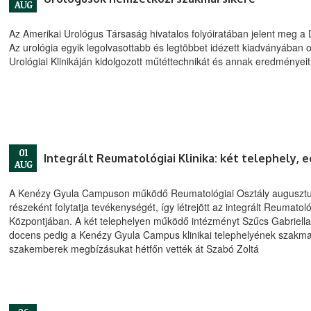
AUG
Az Amerikai Urológus Társaság hivatalos folyóiratában jelent meg 
Az urológia egyik legolvasottabb és legtöbbet idézett kiadványában o
Urológiai Klinikáján kidolgozott műtéttechnikát és annak eredményeit
01
Integrált Reumatológiai Klinika: két telephely,
AUG
A Kenézy Gyula Campuson működő Reumatológiai Osztály augusztus e
részeként folytatja tevékenységét, így létrejött az integrált Reumatol
Központjában. A két telephelyen működő intézményt Szűcs Gabriella
docens pedig a Kenézy Gyula Campus klinikai telephelyének szakmai ko
szakemberek megbízásukat hétfőn vették át Szabó Zoltá