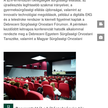
A szív-érrendszeri betegségek sürgősségi ellátása, az
újraélesztés legfrissebb szakmai irányelvei, a
gyermeksürgősségi ellátás újdonságai, valamint az
innovatív technológiai megoldások, például a digitális EKG
és a telestroke rendszer is kiemelt figyelmet kaptak a
Debreceni Sürgősségi Orvostani Fórumon. A pénteken
kezdődött kétnapos konferenciát hatodik alkalommal
rendezte meg a Debreceni Egyetem Sürgősségi Orvostani
Tanszéke, valamint a Magyar Sürgősségi Orvostani
12