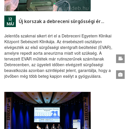
12
Új korszak a debreceni sürgősségi érsebészeti ellátásban
MÁJ
Jelentős szakmai sikert ért el a Debreceni Egyetem Klinikai
Központ Sebészeti Klinikája. Az érsebészeti osztályon
elvégezték az első sürgősségi stentgraft-beültetést (EVAR),
amelyre repedt aorta aneurizma miatt volt szükség. A
tervezett EVAR műtétek már rutinszerűnek számítanak
Debrecenben, az ügyeleti időben elvégzett sürgősségi
beavatkozás azonban szintlépést jelent, garantálja, hogy a
jövőben még több beteg kapjon esélyt a gyógyulásra.