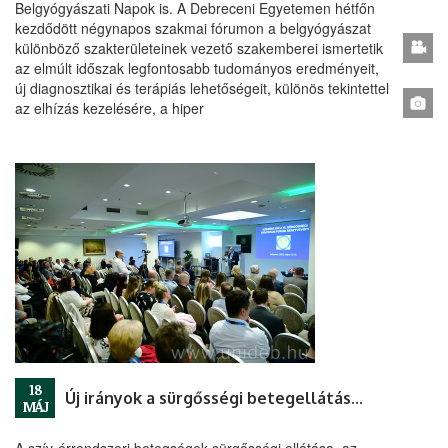
Belgyógyászati Napok is. A Debreceni Egyetemen hétfőn
kezdődött négynapos szakmai fórumon a belgyógyászat
különböző szakterületeinek vezető szakemberei ismertetik
az elmúlt időszak legfontosabb tudományos eredményeit,
új diagnosztikai és terápiás lehetőségeit, különös tekintettel
az elhízás kezelésére, a hiper
18
Új irányok a sürgősségi betegellátásban: országos szakmai fórum Debrecenben
MÁJ