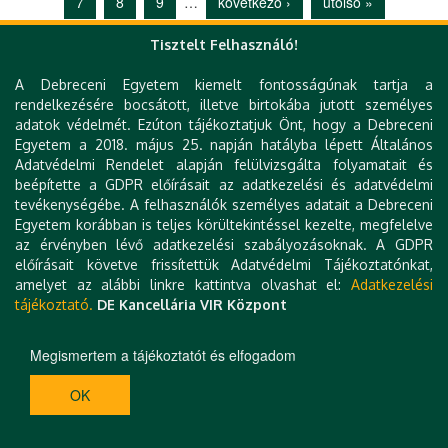
7
8
9
…
következő ›
utolsó »
Tisztelt Felhasználó!
A Debreceni Egyetem kiemelt fontosságúnak tartja a
Gyorslinkek
rendelkezésére bocsátott, illetve birtokába jutott személyes
adatok védelmét. Ezúton tájékoztatjuk Önt, hogy a Debreceni
DE telefonkönyv
Egyetem a 2018. május 25. napján hatályba lépett Általános
e-Organogram
Adatvédelmi Rendelet alapján felülvizsgálta folyamatait és
Állásajánlatok
beépítette a GDPR előírásait az adatkezelési és adatvédelmi
KK Orvoskereső
tevékenységébe. A felhasználók személyes adatait a Debreceni
KK Szakrendelés kereső
Egyetem korábban is teljes körültekintéssel kezelte, megfelelve
KK Betegségkereső
az érvényben lévő adatkezelési szabályozásoknak. A GDPR
Klinikai térkép
előírásait követve frissítettük Adatvédelmi Tájékoztatónkat,
Levelezés
amelyet az alábbi linkre kattintva olvashat el:
Adatkezelési
Hibabejelentés
tájékoztató.
DE Kancellária VIR Központ
Várólista
Kapcsolat
Technikai információk
Megismertem a tájékoztatót és elfogadom
Impresszum
OK
H-4032 DEBRECEN, MÓRICZ ZSIGMOND KÖRÚT 22. | TEL.: +36 52 411 717