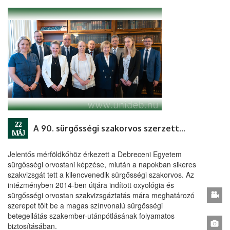
22
A 90. sürgősségi szakorvos szerzett szakvizsgát a Debreceni Egyetemen
MÁJ
Jelentős mérföldkőhöz érkezett a Debreceni Egyetem
sürgősségi orvostani képzése, miután a napokban sikeres
szakvizsgát tett a kilencvenedik sürgősségi szakorvos. Az
intézményben 2014-ben útjára indított oxyológia és
sürgősségi orvostan szakvizsgáztatás mára meghatározó
szerepet tölt be a magas színvonalú sürgősségi
betegellátás szakember-utánpótlásának folyamatos
biztosításában.