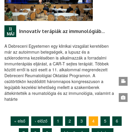
11
Innovatív terápiák az immunológiában és a reumatológiában
MÁJ
A Debreceni Egyetemen egy klinikai vizsgálat keretében
már az autoimmun betegségek, a lupusz és a
szkleroderma kezelésében is alkalmazzák a forradalmi
immunterápiás eljárást, a CAR-T sejtes terápiát. Többek
között erről is szó esett a 11. alkalommal megrendezett
Debreceni Reumatológiai Oktatási Programon. A
csütörtökön kezdődött háromnapos kongresszuson a
legújabb kezelési lehetőség mellett a szakemberek
áttekintették a reumatológia és az immunológia, valamint a
határte
« első
‹ előző
1
2
3
4
5
6
Oldalak