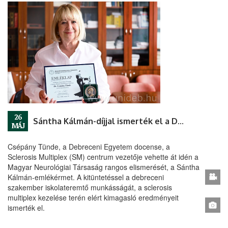
26
Sántha Kálmán-díjjal ismerték el a Debreceni Egyetem neurológusát
MÁJ
Csépány Tünde, a Debreceni Egyetem docense, a
Sclerosis Multiplex (SM) centrum vezetője vehette át idén a
Magyar Neurológiai Társaság rangos elismerését, a Sántha
Kálmán-emlékérmet. A kitüntetéssel a debreceni
szakember iskolateremtő munkásságát, a sclerosis
multiplex kezelése terén elért kimagasló eredményeit
ismerték el.