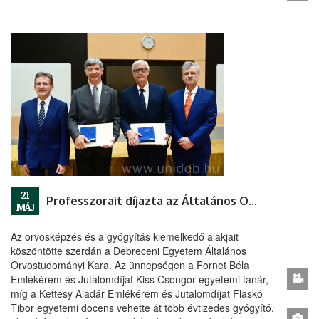
21
Professzorait díjazta az Általános Orvostudományi Kar
MÁJ
Az orvosképzés és a gyógyítás kiemelkedő alakjait
köszöntötte szerdán a Debreceni Egyetem Általános
Orvostudományi Kara. Az ünnepségen a Fornet Béla
Emlékérem és Jutalomdíjat Kiss Csongor egyetemi tanár,
míg a Kettesy Aladár Emlékérem és Jutalomdíjat Flaskó
Tibor egyetemi docens vehette át több évtizedes gyógyító,