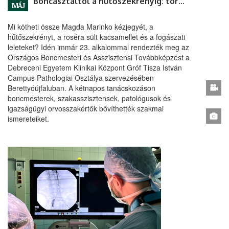
Boncasztaltól a hűtőszekrényig: történetek az OBAT-továbbképzésről
MÁJ
Mi kötheti össze Magda Marinko kézjegyét, a
hűtőszekrényt, a roséra sült kacsamellet és a fogászati
leleteket? Idén immár 23. alkalommal rendezték meg az
Országos Boncmesteri és Asszisztensi Továbbképzést a
Debreceni Egyetem Klinikai Központ Gróf Tisza István
Campus Pathologiai Osztálya szervezésében
Berettyóújfaluban. A kétnapos tanácskozáson
boncmesterek, szakasszisztensek, patológusok és
igazságügyi orvosszakértők bővíthették szakmai
ismereteiket.