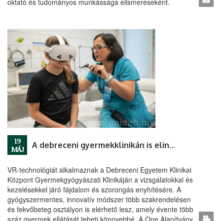
oktató és tudományos munkássága elismeréseként.
19
A debreceni gyermekklinikán is elindul a VR-alapú fájdalomkezelés
MÁJ
VR-technológiát alkalmaznak a Debreceni Egyetem Klinikai
Központ Gyermekgyógyászati Klinikáján a vizsgálatokkal és
kezelésekkel járó fájdalom és szorongás enyhítésére. A
gyógyszermentes, innovatív módszer több szakrendelésen
és fekvőbeteg osztályon is elérhető lesz, amely évente több
száz gyermek ellátását teheti könnyebbé. A One Alapítvány