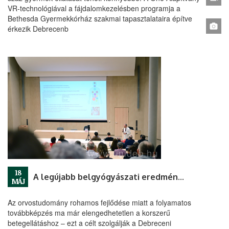
VR-technológiával a fájdalomkezelésben programja a
Bethesda Gyermekkórház szakmai tapasztalataira építve
érkezik Debrecenb
18
A legújabb belgyógyászati eredményeket mutatják be Debrecenben
MÁJ
Az orvostudomány rohamos fejlődése miatt a folyamatos
továbbképzés ma már elengedhetetlen a korszerű
betegellátáshoz – ezt a célt szolgálják a Debreceni