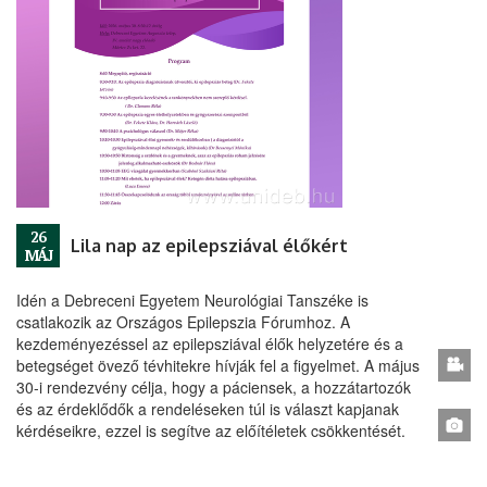
26
Lila nap az epilepsziával élőkért
MÁJ
Idén a Debreceni Egyetem Neurológiai Tanszéke is
csatlakozik az Országos Epilepszia Fórumhoz. A
kezdeményezéssel az epilepsziával élők helyzetére és a
betegséget övező tévhitekre hívják fel a figyelmet. A május
30-i rendezvény célja, hogy a páciensek, a hozzátartozók
és az érdeklődők a rendeléseken túl is választ kapjanak
kérdéseikre, ezzel is segítve az előítéletek csökkentését.